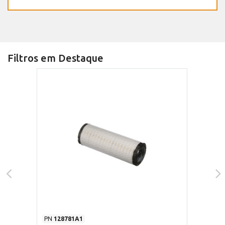
Filtros em Destaque
PN
128781A1