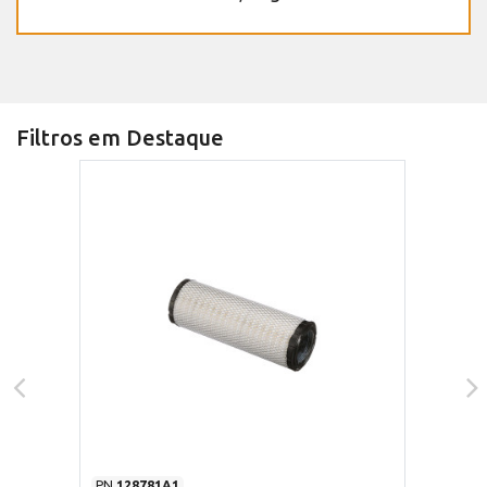
Filtros em Destaque
PN
128781A1