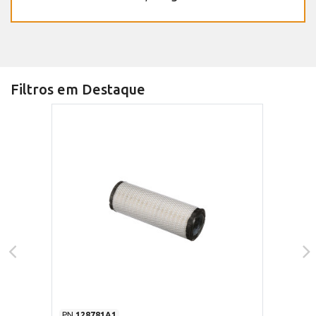
Filtros em Destaque
PN
128781A1