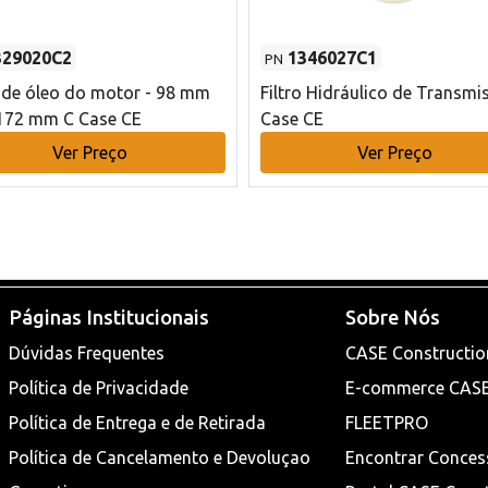
329020C2
1346027C1
PN
o de óleo do motor - 98 mm
Filtro Hidráulico de Transmi
172 mm C Case CE
Case CE
Ver Preço
Ver Preço
Páginas Institucionais
Sobre Nós
Dúvidas Frequentes
CASE Constructio
Política de Privacidade
E-commerce CAS
Política de Entrega e de Retirada
FLEETPRO
Política de Cancelamento e Devoluçao
Encontrar Conces