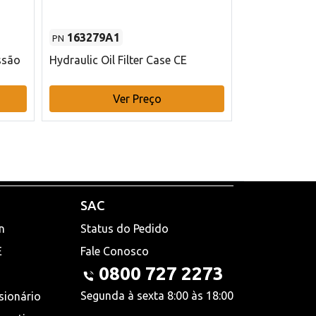
163279A1
48145970
PN
PN
ssão
Hydraulic Oil Filter Case CE
Filtro de com
x 75 mm L Ca
Ver Preço
V
SAC
n
Status do Pedido
E
Fale Conosco
0800 727 2273
Segunda à sexta 8:00 às 18:00
sionário