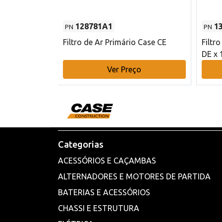
128781A1
1
PN
PN
l - 80 mm DE
Filtro de Ar Primário Case CE
Filtr
DE x 
o
Ver Preço
Categorias
ACESSÓRIOS E CAÇAMBAS
ALTERNADORES E MOTORES DE PARTIDA
BATERIAS E ACESSÓRIOS
CHASSI E ESTRUTURA