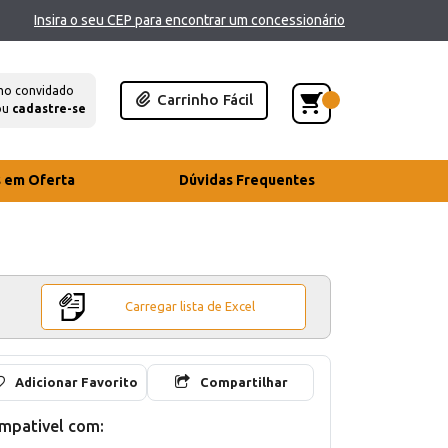
Insira o seu CEP para encontrar um concessionário
mo convidado
Carrinho Fácil
ou
cadastre-se
s em Oferta
Dúvidas Frequentes
Carregar lista de Excel
Adicionar Favorito
Compartilhar
mpativel com: