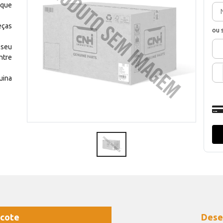
 que
eças
ou 
 seu
ntre
uina
cote
Dese