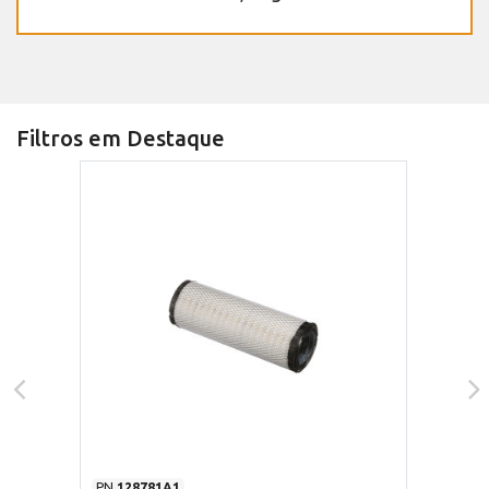
Filtros em Destaque
PN
128781A1