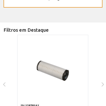
Filtros em Destaque
PN
128781A1