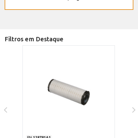
Filtros em Destaque
PN
128781A1