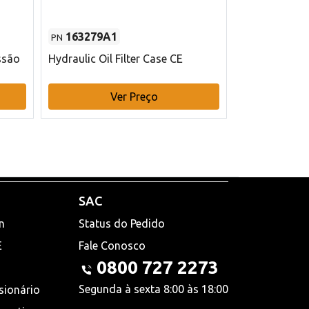
163279A1
48145970
PN
PN
ssão
Hydraulic Oil Filter Case CE
Filtro de com
x 75 mm L Ca
Ver Preço
V
SAC
n
Status do Pedido
E
Fale Conosco
0800 727 2273
Segunda à sexta 8:00 às 18:00
sionário