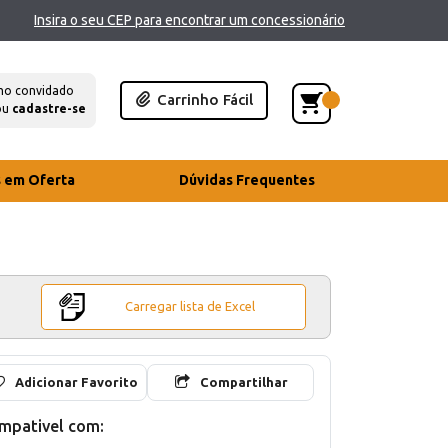
Insira o seu CEP para encontrar um concessionário
mo convidado
Carrinho Fácil
ou
cadastre-se
s em Oferta
Dúvidas Frequentes
Carregar lista de Excel
Adicionar Favorito
Compartilhar
mpativel com: