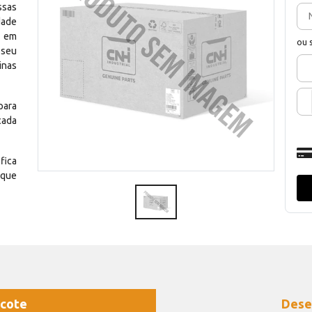
ssas
dade
e em
ou 
 seu
inas
para
cada
fica
 que
cote
Dese