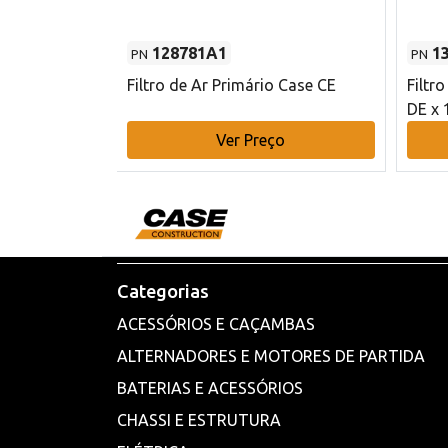
128781A1
1
PN
PN
l - 80 mm DE
Filtro de Ar Primário Case CE
Filtr
DE x 
o
Ver Preço
Categorias
ACESSÓRIOS E CAÇAMBAS
ALTERNADORES E MOTORES DE PARTIDA
BATERIAS E ACESSÓRIOS
CHASSI E ESTRUTURA