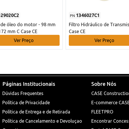
329020C2
1346027C1
PN
o de óleo do motor - 98 mm
Filtro Hidráulico de Transmi
172 mm C Case CE
Case CE
Ver Preço
Ver Preço
Páginas Institucionais
Sobre Nós
Dúvidas Frequentes
CASE Constructio
Política de Privacidade
E-commerce CAS
Política de Entrega e de Retirada
FLEETPRO
Política de Cancelamento e Devoluçao
Encontrar Conces