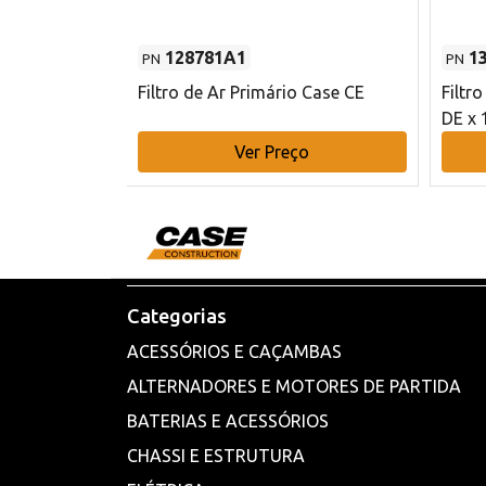
128781A1
1
PN
PN
l - 80 mm DE
Filtro de Ar Primário Case CE
Filtr
DE x 
o
Ver Preço
Categorias
ACESSÓRIOS E CAÇAMBAS
ALTERNADORES E MOTORES DE PARTIDA
BATERIAS E ACESSÓRIOS
CHASSI E ESTRUTURA