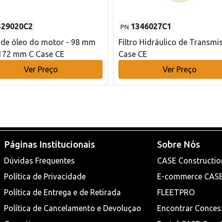
329020C2
1346027C1
PN
o de óleo do motor - 98 mm
Filtro Hidráulico de Transmi
172 mm C Case CE
Case CE
Ver Preço
Ver Preço
Páginas Institucionais
Sobre Nós
Dúvidas Frequentes
CASE Constructio
Política de Privacidade
E-commerce CAS
Política de Entrega e de Retirada
FLEETPRO
Política de Cancelamento e Devoluçao
Encontrar Conces