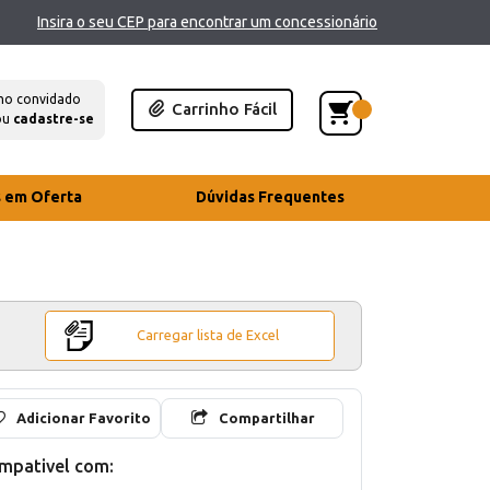
Insira o seu CEP para encontrar um concessionário
mo convidado
Carrinho Fácil
ou
cadastre-se
s em Oferta
Dúvidas Frequentes
Carregar lista de Excel
Adicionar Favorito
Compartilhar
mpativel com: