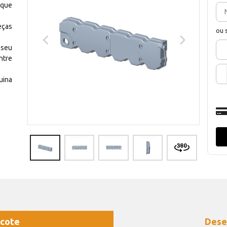
 que
eças
ou 
 seu
ntre
uina
cote
Dese