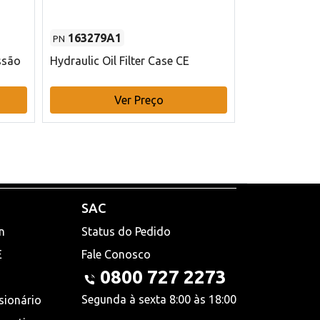
163279A1
48145970
PN
PN
ssão
Hydraulic Oil Filter Case CE
Filtro de com
x 75 mm L Ca
Ver Preço
V
SAC
n
Status do Pedido
E
Fale Conosco
0800 727 2273
Segunda à sexta 8:00 às 18:00
sionário