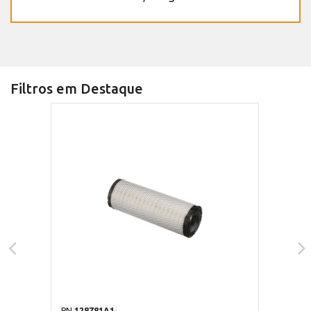
Filtros em Destaque
PN
128781A1