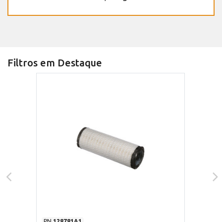
Filtros em Destaque
PN
128781A1