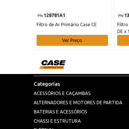
128781A1
1
PN
PN
l - 80 mm DE
Filtro de Ar Primário Case CE
Filtr
DE x 
o
Ver Preço
Categorias
ACESSÓRIOS E CAÇAMBAS
ALTERNADORES E MOTORES DE PARTIDA
BATERIAS E ACESSÓRIOS
CHASSI E ESTRUTURA