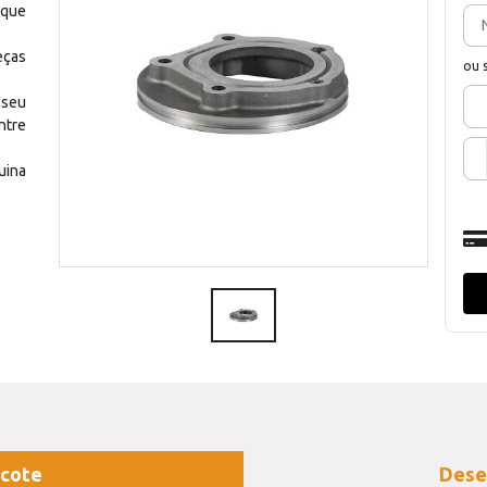
 que
eças
ou 
 seu
ntre
uina
cote
Dese