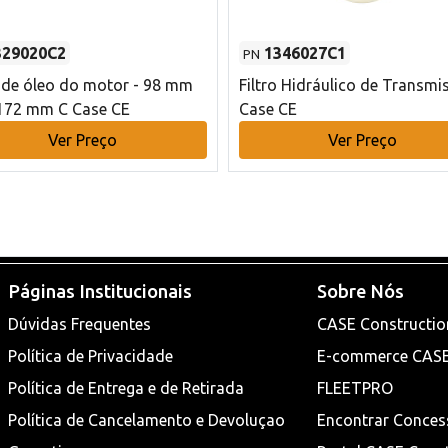
329020C2
1346027C1
PN
o de óleo do motor - 98 mm
Filtro Hidráulico de Transmi
172 mm C Case CE
Case CE
Ver Preço
Ver Preço
Páginas Institucionais
Sobre Nós
Dúvidas Frequentes
CASE Constructio
Política de Privacidade
E-commerce CAS
Política de Entrega e de Retirada
FLEETPRO
Política de Cancelamento e Devoluçao
Encontrar Conces