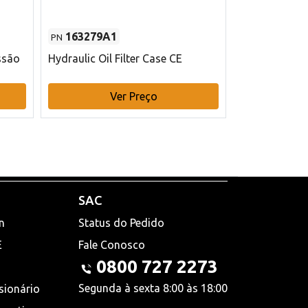
163279A1
48145970
PN
PN
ssão
Hydraulic Oil Filter Case CE
Filtro de com
x 75 mm L Ca
Ver Preço
V
SAC
n
Status do Pedido
E
Fale Conosco
0800 727 2273
Segunda à sexta 8:00 às 18:00
sionário