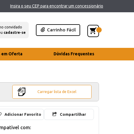
Insira o seu CEP para encontrar um concessionário
mo convidado
Carrinho Fácil
ou
cadastre-se
s em Oferta
Dúvidas Frequentes
Carregar lista de Excel
Adicionar Favorito
Compartilhar
mpativel com: