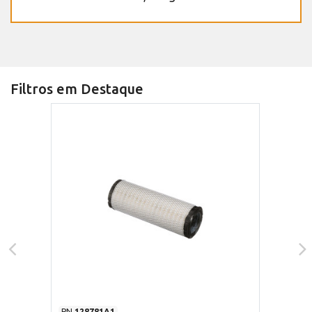
Filtros em Destaque
PN
128781A1