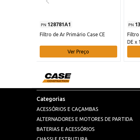
128781A1
1
PN
PN
l - 80 mm DE
Filtro de Ar Primário Case CE
Filtr
DE x 
o
Ver Preço
Categorias
ACESSÓRIOS E CAÇAMBAS
ALTERNADORES E MOTORES DE PARTIDA
BATERIAS E ACESSÓRIOS
CHASSI E ESTRUTURA