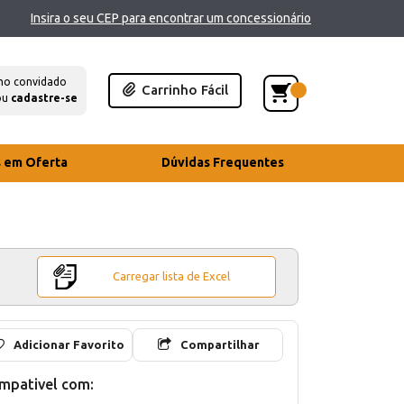
Insira o seu CEP para encontrar um concessionário
mo convidado
Carrinho Fácil
ou
cadastre-se
s em Oferta
Dúvidas Frequentes
Carregar lista de Excel
Adicionar Favorito
Compartilhar
mpativel com: