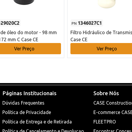
329020C2
1346027C1
PN
o de óleo do motor - 98 mm
Filtro Hidráulico de Transmi
172 mm C Case CE
Case CE
Ver Preço
Ver Preço
Páginas Institucionais
Sobre Nós
Dúvidas Frequentes
CASE Constructio
Política de Privacidade
E-commerce CAS
Política de Entrega e de Retirada
FLEETPRO
Política de Cancelamento e Devoluçao
Encontrar Conces