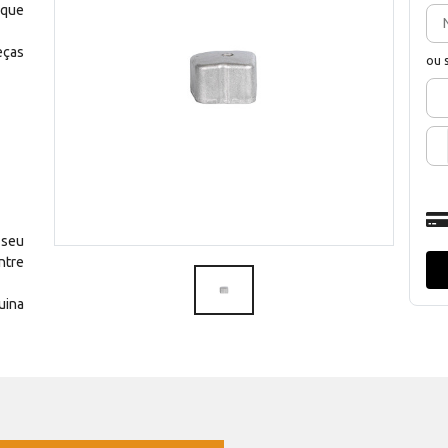
 que
eças
ou 
 seu
ntre
uina