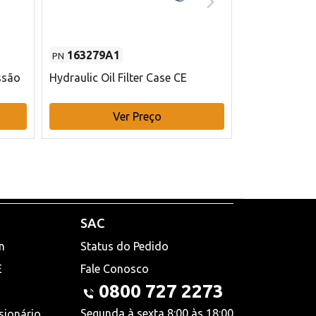
163279A1
48145970
PN
PN
ssão
Hydraulic Oil Filter Case CE
Filtro de com
x 75 mm L Ca
Ver Preço
V
SAC
n
Status do Pedido
E
Fale Conosco
0800 727 2273
Segunda à sexta 8:00 às 18:00
sionário