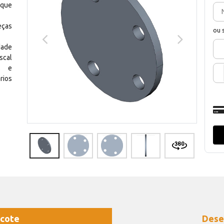
 que
eças
ou 
dade
scal
os e
rios
cote
Dese