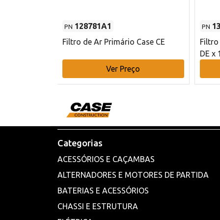
128781A1
1
PN
PN
l - 80 mm DE
Filtro de Ar Primário Case CE
Filtr
DE x 
o
Ver Preço
Categorias
ACESSÓRIOS E CAÇAMBAS
ALTERNADORES E MOTORES DE PARTIDA
BATERIAS E ACESSÓRIOS
CHASSI E ESTRUTURA