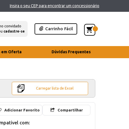
Insira o seu CEP para encontrar um concessionário
mo convidado
Carrinho Fácil
ou
cadastre-se
s em Oferta
Dúvidas Frequentes
Carregar lista de Excel
Adicionar Favorito
Compartilhar
mpativel com: