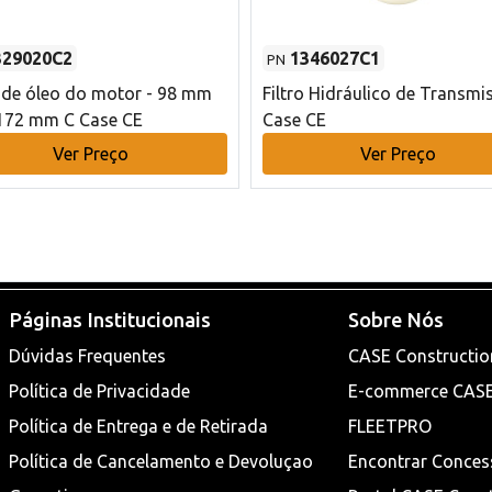
329020C2
1346027C1
PN
o de óleo do motor - 98 mm
Filtro Hidráulico de Transmi
172 mm C Case CE
Case CE
Ver Preço
Ver Preço
Páginas Institucionais
Sobre Nós
Dúvidas Frequentes
CASE Constructio
Política de Privacidade
E-commerce CAS
Política de Entrega e de Retirada
FLEETPRO
Política de Cancelamento e Devoluçao
Encontrar Conces