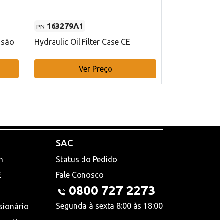
163279A1
48145970
PN
PN
ssão
Hydraulic Oil Filter Case CE
Filtro de com
x 75 mm L Ca
Ver Preço
V
SAC
n
Status do Pedido
E
Fale Conosco
0800 727 2273
Segunda à sexta 8:00 às 18:00
sionário