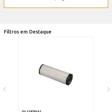
Filtros em Destaque
PN
128781A1