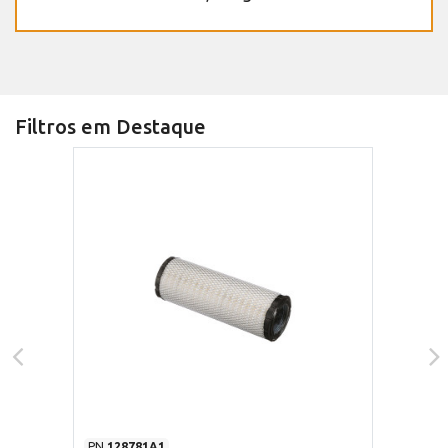
Filtros em Destaque
PN
128781A1