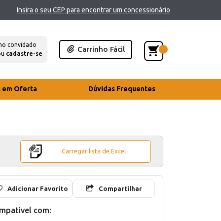
Insira o seu CEP para encontrar um concessionário
mo convidado
Carrinho Fácil
ou
cadastre-se
s em Oferta
Dúvidas Frequentes
Carregar lista de Excel
Adicionar Favorito
Compartilhar
mpativel com: