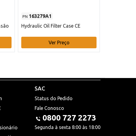
163279A1
48145970
PN
PN
ssão
Hydraulic Oil Filter Case CE
Filtro de com
x 75 mm L Ca
Ver Preço
V
SAC
n
Status do Pedido
E
Fale Conosco
0800 727 2273
Segunda à sexta 8:00 às 18:00
sionário