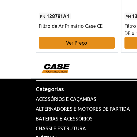
128781A1
1
PN
PN
l - 80 mm DE
Filtro de Ar Primário Case CE
Filtr
DE x 
o
Ver Preço
Categorias
ACESSÓRIOS E CAÇAMBAS
ALTERNADORES E MOTORES DE PARTIDA
BATERIAS E ACESSÓRIOS
CHASSI E ESTRUTURA