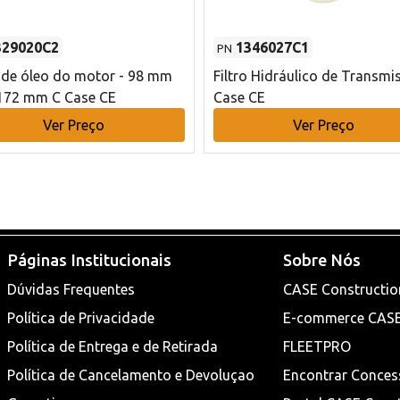
329020C2
1346027C1
PN
o de óleo do motor - 98 mm
Filtro Hidráulico de Transmi
172 mm C Case CE
Case CE
Ver Preço
Ver Preço
Páginas Institucionais
Sobre Nós
Dúvidas Frequentes
CASE Constructio
Política de Privacidade
E-commerce CAS
Política de Entrega e de Retirada
FLEETPRO
Política de Cancelamento e Devoluçao
Encontrar Conces