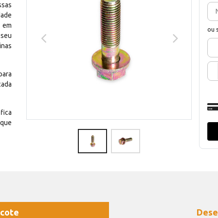
ssas
dade
e em
ou 
 seu
inas
para
cada
fica
 que
cote
Dese