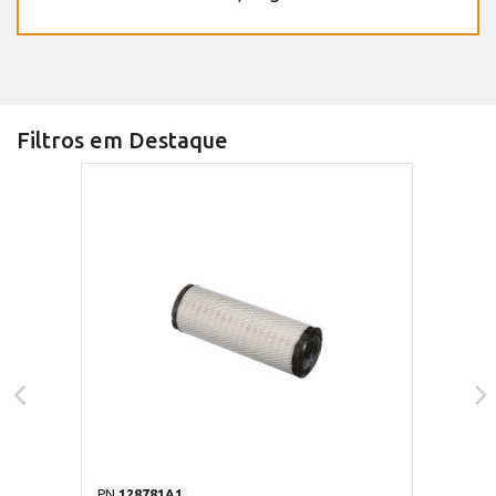
Filtros em Destaque
PN
128781A1