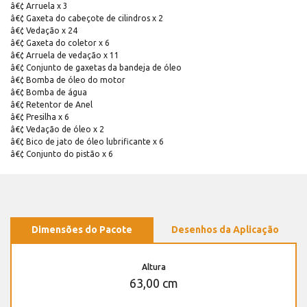
â€¢ Arruela x 3
â€¢ Gaxeta do cabeçote de cilindros x 2
â€¢ Vedação x 24
â€¢ Gaxeta do coletor x 6
â€¢ Arruela de vedação x 11
â€¢ Conjunto de gaxetas da bandeja de óleo
â€¢ Bomba de óleo do motor
â€¢ Bomba de água
â€¢ Retentor de Anel
â€¢ Presilha x 6
â€¢ Vedação de óleo x 2
â€¢ Bico de jato de óleo lubrificante x 6
â€¢ Conjunto do pistão x 6
Dimensões do Pacote
Desenhos da Aplicação
Altura
63,00 cm