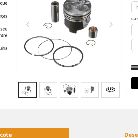
 que
eças
ou 
 seu
ntre
uina
cote
Dese