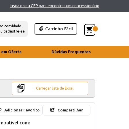
Insira o seu CEP para encontrar um concessionário
mo convidado
Carrinho Fácil
ou
cadastre-se
s em Oferta
Dúvidas Frequentes
Carregar lista de Excel
Adicionar Favorito
Compartilhar
mpativel com: