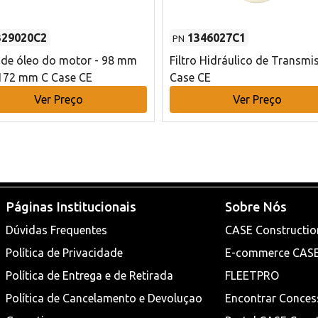
329020C2
1346027C1
PN
o de óleo do motor - 98 mm
Filtro Hidráulico de Transmi
172 mm C Case CE
Case CE
Ver Preço
Ver Preço
Páginas Institucionais
Sobre Nós
Dúvidas Frequentes
CASE Constructio
Política de Privacidade
E-commerce CAS
Política de Entrega e de Retirada
FLEETPRO
Política de Cancelamento e Devoluçao
Encontrar Conces