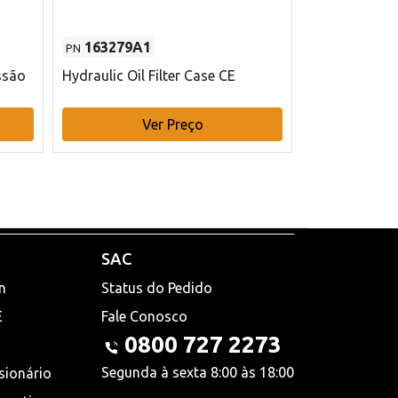
163279A1
48145970
PN
PN
ssão
Hydraulic Oil Filter Case CE
Filtro de com
x 75 mm L Ca
Ver Preço
V
SAC
n
Status do Pedido
E
Fale Conosco
0800 727 2273
Segunda à sexta 8:00 às 18:00
sionário