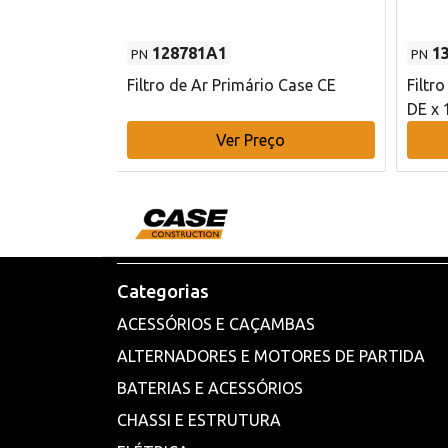
128781A1
1
PN
PN
l - 80 mm DE
Filtro de Ar Primário Case CE
Filtr
DE x 
o
Ver Preço
Categorias
ACESSÓRIOS E CAÇAMBAS
ALTERNADORES E MOTORES DE PARTIDA
BATERIAS E ACESSÓRIOS
CHASSI E ESTRUTURA