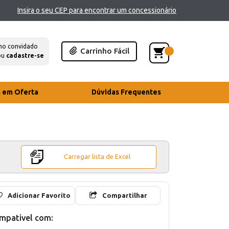
Insira o seu CEP para encontrar um concessionário
mo convidado
Carrinho Fácil
ou
cadastre-se
s em Oferta
Dúvidas Frequentes
Carregar lista de Excel
Adicionar Favorito
Compartilhar
mpativel com: