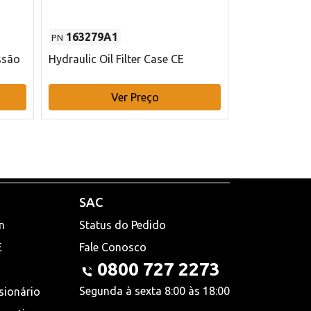
163279A1
48145970
PN
PN
ssão
Hydraulic Oil Filter Case CE
Filtro de com
x 75 mm L Ca
Ver Preço
V
SAC
n
Status do Pedido
E
Fale Conosco
0800 727 2273
Segunda à sexta 8:00 às 18:00
sionário