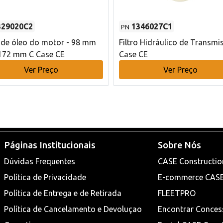
329020C2
1346027C1
PN
o de óleo do motor - 98 mm
Filtro Hidráulico de Transmi
172 mm C Case CE
Case CE
Ver Preço
Ver Preço
Páginas Institucionais
Sobre Nós
Dúvidas Frequentes
CASE Constructio
Política de Privacidade
E-commerce CAS
Política de Entrega e de Retirada
FLEETPRO
Política de Cancelamento e Devoluçao
Encontrar Conces