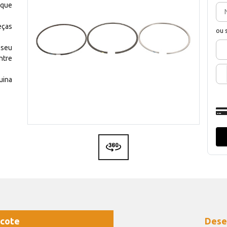
 que
eças
ou 
 seu
ntre
uina
cote
Dese