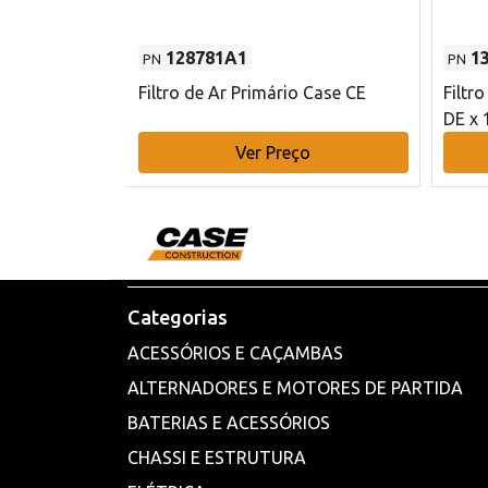
128781A1
1
PN
PN
l - 80 mm DE
Filtro de Ar Primário Case CE
Filtr
DE x 
o
Ver Preço
Categorias
ACESSÓRIOS E CAÇAMBAS
ALTERNADORES E MOTORES DE PARTIDA
BATERIAS E ACESSÓRIOS
CHASSI E ESTRUTURA