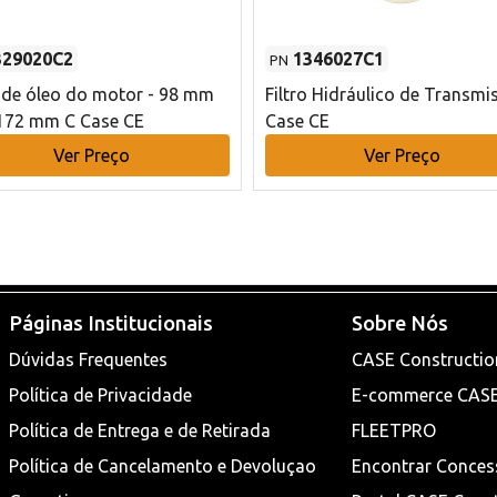
329020C2
1346027C1
PN
o de óleo do motor - 98 mm
Filtro Hidráulico de Transmi
172 mm C Case CE
Case CE
Ver Preço
Ver Preço
Páginas Institucionais
Sobre Nós
Dúvidas Frequentes
CASE Constructio
Política de Privacidade
E-commerce CAS
Política de Entrega e de Retirada
FLEETPRO
Política de Cancelamento e Devoluçao
Encontrar Conces