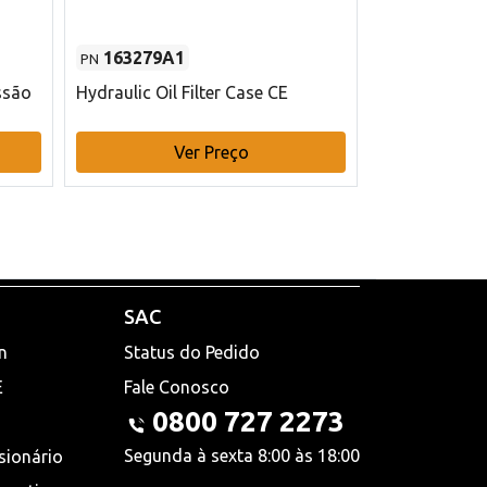
163279A1
48145970
PN
PN
ssão
Hydraulic Oil Filter Case CE
Filtro de com
x 75 mm L Ca
Ver Preço
V
SAC
n
Status do Pedido
E
Fale Conosco
0800 727 2273
Segunda à sexta 8:00 às 18:00
sionário