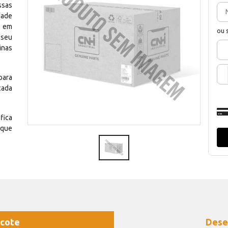
ssas
dade
e em
ou 
 seu
inas
para
cada
fica
 que
cote
Dese