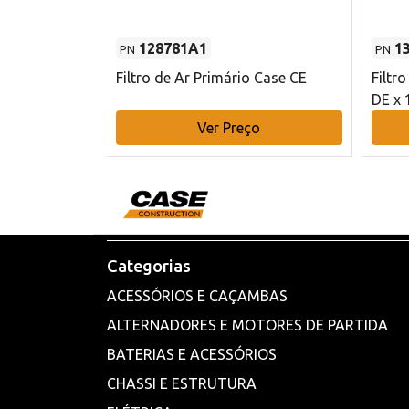
128781A1
1
PN
PN
l - 80 mm DE
Filtro de Ar Primário Case CE
Filtr
DE x 
o
Ver Preço
Categorias
ACESSÓRIOS E CAÇAMBAS
ALTERNADORES E MOTORES DE PARTIDA
BATERIAS E ACESSÓRIOS
CHASSI E ESTRUTURA