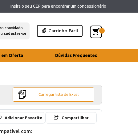
Insira o seu CEP para encontrar um concessionário
mo convidado
Carrinho Fácil
ou
cadastre-se
s em Oferta
Dúvidas Frequentes
Carregar lista de Excel
Adicionar Favorito
Compartilhar
mpativel com: