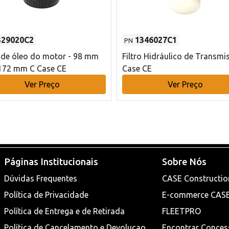
329020C2
1346027C1
PN
o de óleo do motor - 98 mm
Filtro Hidráulico de Transmi
172 mm C Case CE
Case CE
Ver Preço
Ver Preço
Páginas Institucionais
Sobre Nós
Dúvidas Frequentes
CASE Constructio
Política de Privacidade
E-commerce CAS
Política de Entrega e de Retirada
FLEETPRO
Política de Cancelamento e Devoluçao
Encontrar Conces