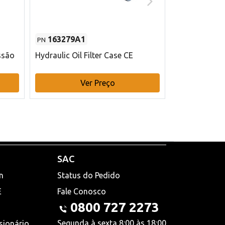
163279A1
48145970
PN
PN
ssão
Hydraulic Oil Filter Case CE
Filtro de com
x 75 mm L Ca
Ver Preço
V
SAC
n
Status do Pedido
E
Fale Conosco
0800 727 2273
Segunda à sexta 8:00 às 18:00
sionário