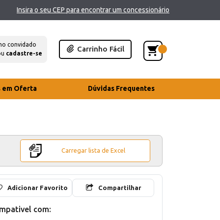
Insira o seu CEP para encontrar um concessionário
mo convidado
Carrinho Fácil
ou
cadastre-se
s em Oferta
Dúvidas Frequentes
Carregar lista de Excel
Adicionar Favorito
Compartilhar
mpativel com: