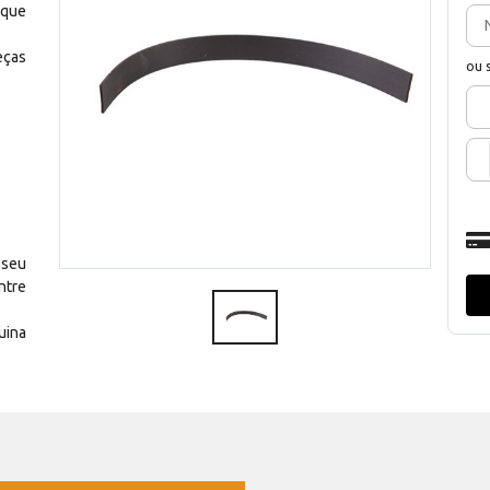
 que
eças
ou 
 seu
ntre
uina