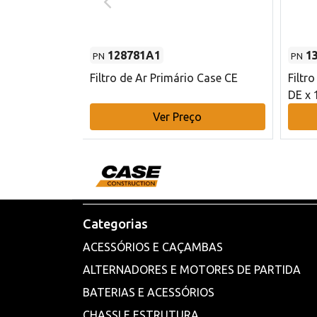
128781A1
1
PN
PN
l - 80 mm DE
Filtro de Ar Primário Case CE
Filtr
DE x 
o
Ver Preço
Categorias
ACESSÓRIOS E CAÇAMBAS
ALTERNADORES E MOTORES DE PARTIDA
BATERIAS E ACESSÓRIOS
CHASSI E ESTRUTURA