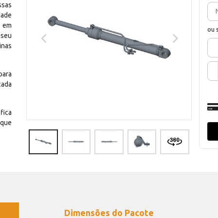
ssas
dade
e em
ou 
 seu
inas
para
cada
fica
 que
Dimensões do Pacote