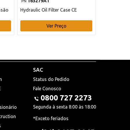
163279A1
48145970
PN
PN
ssão
Hydraulic Oil Filter Case CE
Filtro de com
x 75 mm L Ca
Ver Preço
V
SAC
n
Status do Pedido
E
Fale Conosco
0800 727 2273
Segunda à sexta 8:00 às 18:00
sionário
truction
*Exceto feriados
s