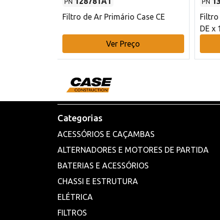
128781A1
1
PN
PN
l - 80 mm DE
Filtro de Ar Primário Case CE
Filtr
DE x 
o
Ver Preço
Categorias
ACESSÓRIOS E CAÇAMBAS
ALTERNADORES E MOTORES DE PARTIDA
BATERIAS E ACESSÓRIOS
CHASSI E ESTRUTURA
ELÉTRICA
FILTROS