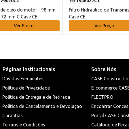
329020C2
1346027C1
PN
o de óleo do motor - 98 mm
Filtro Hidráulico de Transmi
172 mm C Case CE
Case CE
Ver Preço
Ver Preço
Páginas Institucionais
Sobre Nós
Dúvidas Frequentes
CASE Constructio
Política de Privacidade
E-commerce CAS
Política de Entrega e de Retirada
FLEETPRO
Política de Cancelamento e Devoluçao
Encontrar Conces
Garantias
Portal CASE Cons
Termos e Condições
Catálogo de Peça