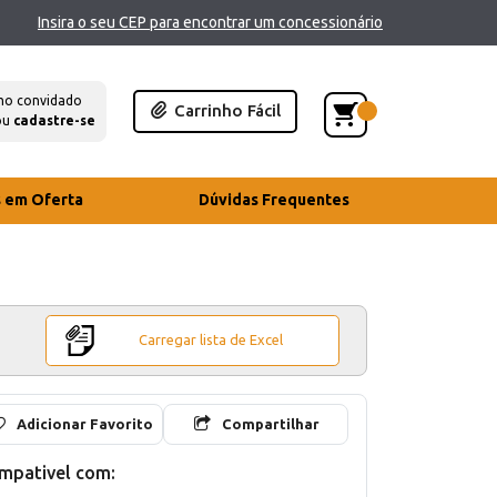
Insira o seu CEP para encontrar um concessionário
mo convidado
Carrinho Fácil
ou
cadastre-se
s em Oferta
Dúvidas Frequentes
Carregar lista de Excel
Adicionar Favorito
Compartilhar
mpativel com: