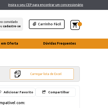
Insira o seu CEP para encontrar um concessionário
mo convidado
Carrinho Fácil
ou
cadastre-se
s em Oferta
Dúvidas Frequentes
Carregar lista de Excel
Adicionar Favorito
Compartilhar
mpativel com: