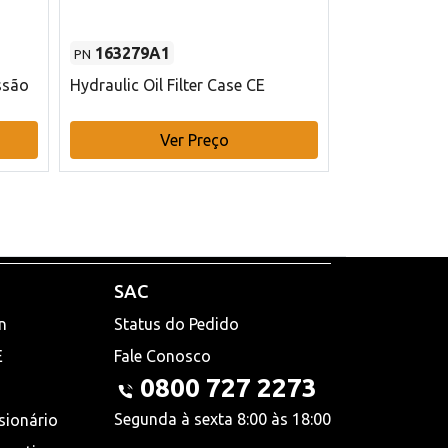
163279A1
48145970
PN
PN
ssão
Hydraulic Oil Filter Case CE
Filtro de com
x 75 mm L Ca
Ver Preço
V
SAC
n
Status do Pedido
E
Fale Conosco
0800 727 2273
Segunda à sexta 8:00 às 18:00
sionário