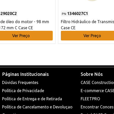
329020C2
1346027C1
PN
o de óleo do motor - 98 mm
Filtro Hidráulico de Transmi
172 mm C Case CE
Case CE
Ver Preço
Ver Preço
Páginas Institucionais
Sobre Nós
Dúvidas Frequentes
CASE Constructio
Política de Privacidade
E-commerce CAS
Política de Entrega e de Retirada
FLEETPRO
Política de Cancelamento e Devoluçao
Encontrar Conces