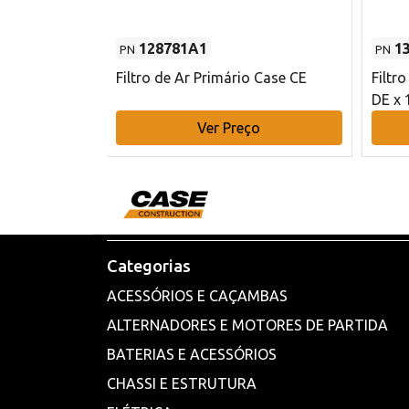
128781A1
1
PN
PN
l - 80 mm DE
Filtro de Ar Primário Case CE
Filtr
DE x 
o
Ver Preço
Categorias
ACESSÓRIOS E CAÇAMBAS
ALTERNADORES E MOTORES DE PARTIDA
BATERIAS E ACESSÓRIOS
CHASSI E ESTRUTURA