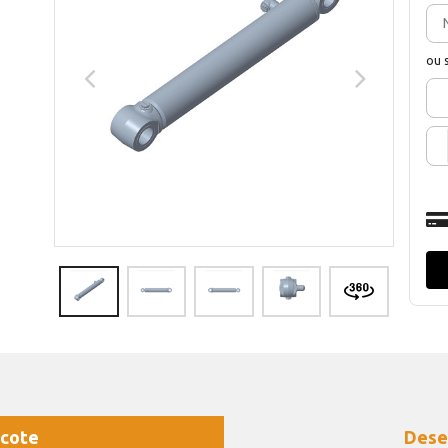
ou 
cote
Dese