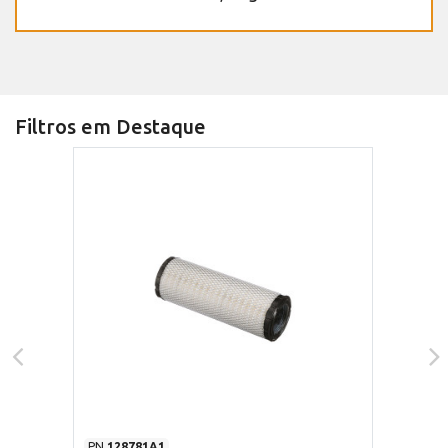
Filtros em Destaque
PN
128781A1