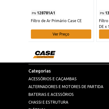
128781A1
1
PN
PN
l - 80 mm DE
Filtro de Ar Primário Case CE
Filtr
DE x 
o
Ver Preço
Categorias
ACESSÓRIOS E CAÇAMBAS
ALTERNADORES E MOTORES DE PARTIDA
BATERIAS E ACESSÓRIOS
CHASSI E ESTRUTURA