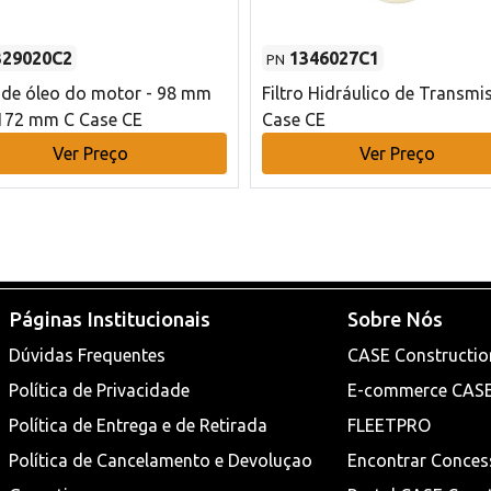
329020C2
1346027C1
PN
o de óleo do motor - 98 mm
Filtro Hidráulico de Transmi
172 mm C Case CE
Case CE
Ver Preço
Ver Preço
Páginas Institucionais
Sobre Nós
Dúvidas Frequentes
CASE Constructio
Política de Privacidade
E-commerce CAS
Política de Entrega e de Retirada
FLEETPRO
Política de Cancelamento e Devoluçao
Encontrar Conces