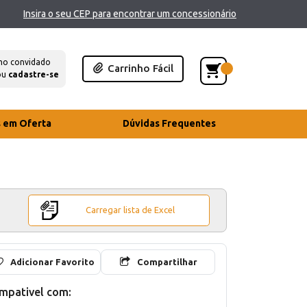
Insira o seu CEP para encontrar um concessionário
mo convidado
Carrinho Fácil
ou
cadastre-se
s em Oferta
Dúvidas Frequentes
Carregar lista de Excel
Adicionar Favorito
Compartilhar
mpativel com: