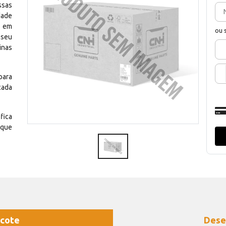
ssas
dade
e em
ou 
 seu
inas
para
cada
fica
 que
cote
Dese