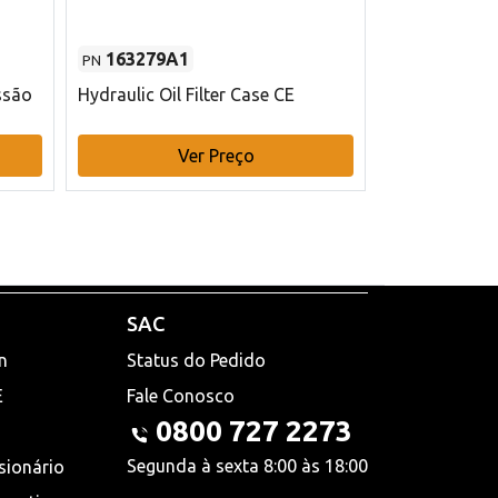
163279A1
48145970
PN
PN
ssão
Hydraulic Oil Filter Case CE
Filtro de com
x 75 mm L Ca
Ver Preço
V
SAC
n
Status do Pedido
E
Fale Conosco
0800 727 2273
Segunda à sexta 8:00 às 18:00
sionário