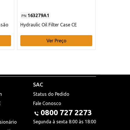
163279A1
48145970
PN
PN
ssão
Hydraulic Oil Filter Case CE
Filtro de com
x 75 mm L Ca
Ver Preço
V
SAC
n
Status do Pedido
E
Fale Conosco
0800 727 2273
Segunda à sexta 8:00 às 18:00
sionário