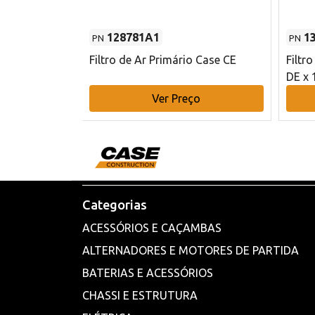
128781A1
1
PN
PN
l - 80 mm DE
Filtro de Ar Primário Case CE
Filtr
DE x 
o
Ver Preço
Categorias
ACESSÓRIOS E CAÇAMBAS
ALTERNADORES E MOTORES DE PARTIDA
BATERIAS E ACESSÓRIOS
CHASSI E ESTRUTURA