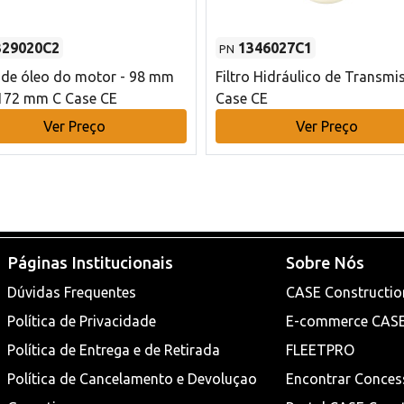
329020C2
1346027C1
PN
o de óleo do motor - 98 mm
Filtro Hidráulico de Transmi
172 mm C Case CE
Case CE
Ver Preço
Ver Preço
Páginas Institucionais
Sobre Nós
Dúvidas Frequentes
CASE Constructio
Política de Privacidade
E-commerce CAS
Política de Entrega e de Retirada
FLEETPRO
Política de Cancelamento e Devoluçao
Encontrar Conces