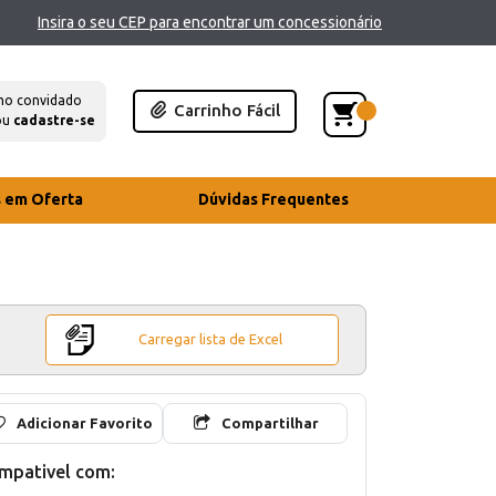
Insira o seu CEP para encontrar um concessionário
mo convidado
Carrinho Fácil
ou
cadastre-se
s em Oferta
Dúvidas Frequentes
Carregar lista de Excel
Adicionar Favorito
Compartilhar
mpativel com: