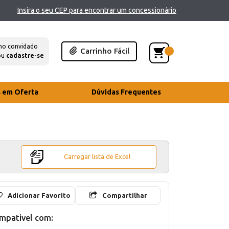
Insira o seu CEP para encontrar um concessionário
mo convidado
Carrinho Fácil
ou
cadastre-se
s em Oferta
Dúvidas Frequentes
Carregar lista de Excel
Adicionar Favorito
Compartilhar
mpativel com: