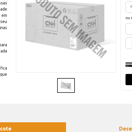
ssas
dade
e em
ou 
 seu
inas
para
cada
fica
 que
cote
Dese