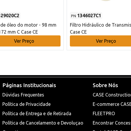
329020C2
1346027C1
PN
o de óleo do motor - 98 mm
Filtro Hidráulico de Transmi
172 mm C Case CE
Case CE
Ver Preço
Ver Preço
Páginas Institucionais
Sobre Nós
Dúvidas Frequentes
CASE Constructio
Política de Privacidade
E-commerce CAS
Política de Entrega e de Retirada
FLEETPRO
Política de Cancelamento e Devoluçao
Encontrar Conces