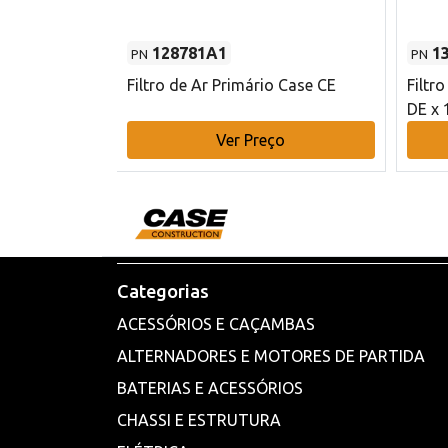
128781A1
1
PN
PN
l - 80 mm DE
Filtro de Ar Primário Case CE
Filtr
DE x 
o
Ver Preço
Categorias
ACESSÓRIOS E CAÇAMBAS
ALTERNADORES E MOTORES DE PARTIDA
BATERIAS E ACESSÓRIOS
CHASSI E ESTRUTURA