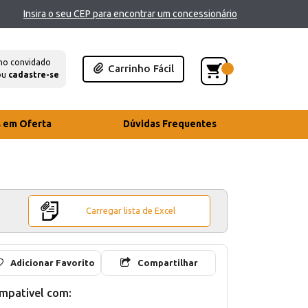
Insira o seu CEP para encontrar um concessionário
mo convidado
Carrinho Fácil
ou
cadastre-se
s em Oferta
Dúvidas Frequentes
Carregar lista de Excel
Adicionar Favorito
Compartilhar
mpativel com: