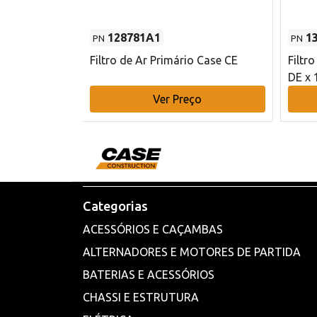
128781A1
1
PN
PN
l - 80 mm DE
Filtro de Ar Primário Case CE
Filtr
DE x 
o
Ver Preço
Categorias
ACESSÓRIOS E CAÇAMBAS
ALTERNADORES E MOTORES DE PARTIDA
BATERIAS E ACESSÓRIOS
CHASSI E ESTRUTURA