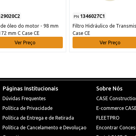
329020C2
1346027C1
PN
o de óleo do motor - 98 mm
Filtro Hidráulico de Transmi
172 mm C Case CE
Case CE
Ver Preço
Ver Preço
Páginas Institucionais
Sobre Nós
Dúvidas Frequentes
CASE Constructio
Política de Privacidade
E-commerce CAS
Política de Entrega e de Retirada
FLEETPRO
Política de Cancelamento e Devoluçao
Encontrar Conces