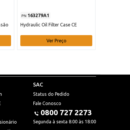
163279A1
48145970
PN
PN
ssão
Hydraulic Oil Filter Case CE
Filtro de com
x 75 mm L Ca
Ver Preço
V
SAC
n
Status do Pedido
E
Fale Conosco
0800 727 2273
Segunda à sexta 8:00 às 18:00
sionário