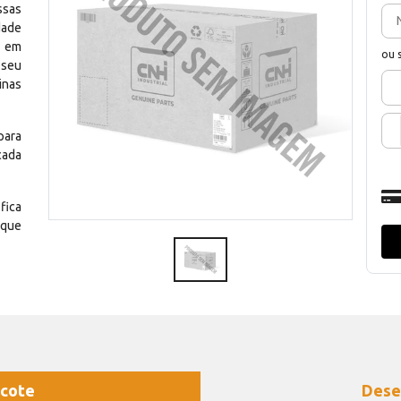
ssas
dade
e em
ou 
 seu
inas
para
cada
fica
 que
cote
Dese