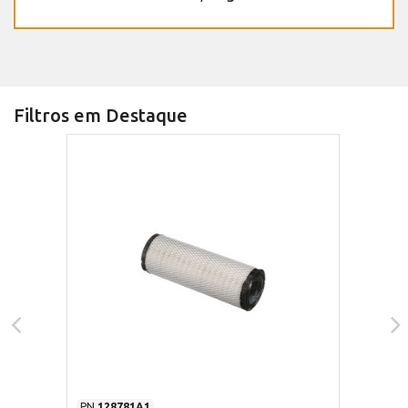
Filtros em Destaque
PN
128781A1