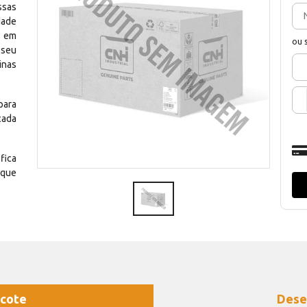
ssas
dade
e em
ou 
 seu
inas
para
cada
fica
 que
cote
Dese