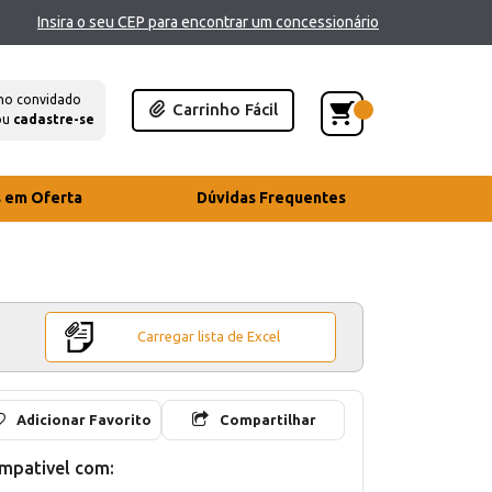
Insira o seu CEP para encontrar um concessionário
mo convidado
Carrinho Fácil
ou
cadastre-se
s em Oferta
Dúvidas Frequentes
Carregar lista de Excel
Adicionar Favorito
Compartilhar
mpativel com: