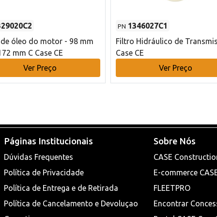
329020C2
1346027C1
PN
o de óleo do motor - 98 mm
Filtro Hidráulico de Transmi
172 mm C Case CE
Case CE
Ver Preço
Ver Preço
Páginas Institucionais
Sobre Nós
Dúvidas Frequentes
CASE Constructio
Política de Privacidade
E-commerce CAS
Política de Entrega e de Retirada
FLEETPRO
Política de Cancelamento e Devoluçao
Encontrar Conces