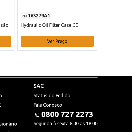
163279A1
48145970
PN
PN
ssão
Hydraulic Oil Filter Case CE
Filtro de com
x 75 mm L Ca
Ver Preço
V
SAC
n
Status do Pedido
E
Fale Conosco
0800 727 2273
Segunda à sexta 8:00 às 18:00
sionário