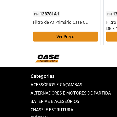
128781A1
1
PN
PN
l - 80 mm DE
Filtro de Ar Primário Case CE
Filtr
DE x 
o
Ver Preço
Categorias
ACESSÓRIOS E CAÇAMBAS
ALTERNADORES E MOTORES DE PARTIDA
BATERIAS E ACESSÓRIOS
CHASSI E ESTRUTURA