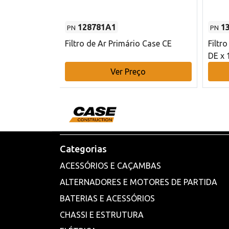
128781A1
1
PN
PN
l - 80 mm DE
Filtro de Ar Primário Case CE
Filtr
DE x 
o
Ver Preço
Categorias
ACESSÓRIOS E CAÇAMBAS
ALTERNADORES E MOTORES DE PARTIDA
BATERIAS E ACESSÓRIOS
CHASSI E ESTRUTURA