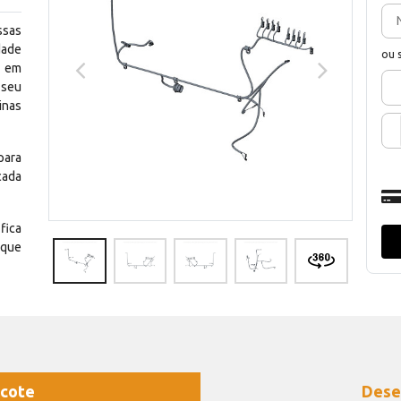
ssas
dade
ou 
e em
 seu
inas
para
cada
fica
 que
cote
Dese