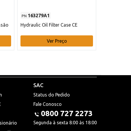
163279A1
48145970
PN
PN
ssão
Hydraulic Oil Filter Case CE
Filtro de com
x 75 mm L Ca
Ver Preço
V
SAC
n
Status do Pedido
E
Fale Conosco
0800 727 2273
Segunda à sexta 8:00 às 18:00
sionário