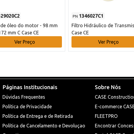
329020C2
1346027C1
PN
o de óleo do motor - 98 mm
Filtro Hidráulico de Transmi
172 mm C Case CE
Case CE
Ver Preço
Ver Preço
Páginas Institucionais
Sobre Nós
Dúvidas Frequentes
CASE Constructio
Política de Privacidade
E-commerce CAS
Política de Entrega e de Retirada
FLEETPRO
Política de Cancelamento e Devoluçao
Encontrar Conces