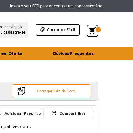
Insira o seu CEP para encontrar um concessionário
mo convidado
Carrinho Fácil
ou
cadastre-se
s em Oferta
Dúvidas Frequentes
Carregar lista de Excel
Adicionar Favorito
Compartilhar
mpativel com: