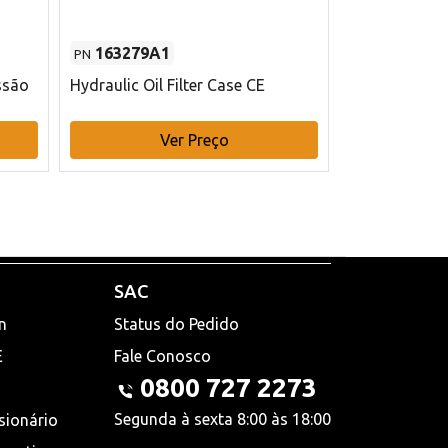
163279A1
48145970
PN
PN
ssão
Hydraulic Oil Filter Case CE
Filtro de com
x 75 mm L Ca
Ver Preço
V
SAC
n
Status do Pedido
E
Fale Conosco
0800 727 2273
Segunda à sexta 8:00 às 18:00
sionário