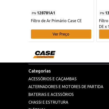
128781A1
1
PN
PN
l - 80 mm DE
Filtro de Ar Primário Case CE
Filtr
DE x 
o
Ver Preço
Categorias
ACESSÓRIOS E CAÇAMBAS
ALTERNADORES E MOTORES DE PARTIDA
BATERIAS E ACESSÓRIOS
CHASSI E ESTRUTURA