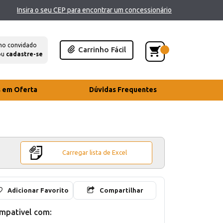
Insira o seu CEP para encontrar um concessionário
mo convidado
Carrinho Fácil
ou
cadastre-se
s em Oferta
Dúvidas Frequentes
Carregar lista de Excel
Adicionar Favorito
Compartilhar
mpativel com: