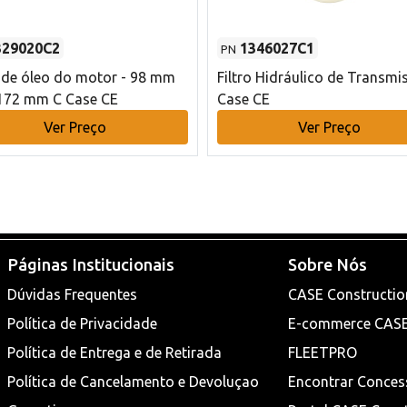
329020C2
1346027C1
PN
o de óleo do motor - 98 mm
Filtro Hidráulico de Transmi
172 mm C Case CE
Case CE
Ver Preço
Ver Preço
Páginas Institucionais
Sobre Nós
Dúvidas Frequentes
CASE Constructio
Política de Privacidade
E-commerce CAS
Política de Entrega e de Retirada
FLEETPRO
Política de Cancelamento e Devoluçao
Encontrar Conces