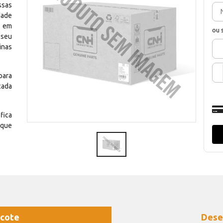
ssas
dade
e em
ou 
 seu
inas
para
cada
fica
 que
cote
Dese