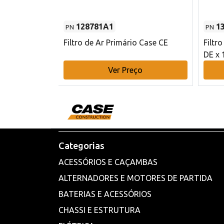
128781A1
1
PN
PN
l - 80 mm DE
Filtro de Ar Primário Case CE
Filtr
DE x 
o
Ver Preço
Categorias
ACESSÓRIOS E CAÇAMBAS
ALTERNADORES E MOTORES DE PARTIDA
BATERIAS E ACESSÓRIOS
CHASSI E ESTRUTURA