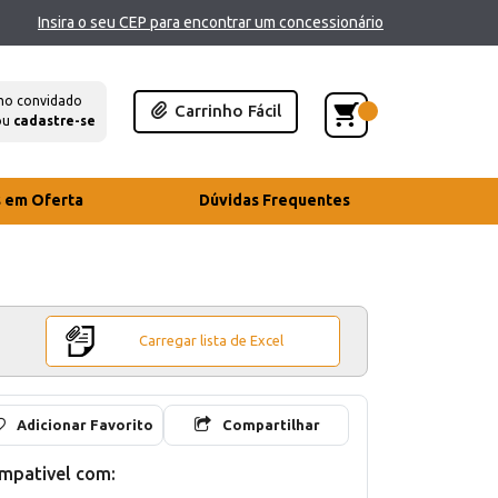
Insira o seu CEP para encontrar um concessionário
mo convidado
Carrinho Fácil
ou
cadastre-se
s em Oferta
Dúvidas Frequentes
Carregar lista de Excel
Adicionar Favorito
Compartilhar
mpativel com: