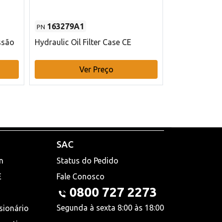
163279A1
48145970
PN
PN
ssão
Hydraulic Oil Filter Case CE
Filtro de com
x 75 mm L Ca
Ver Preço
V
SAC
n
Status do Pedido
E
Fale Conosco
0800 727 2273
Segunda à sexta 8:00 às 18:00
sionário