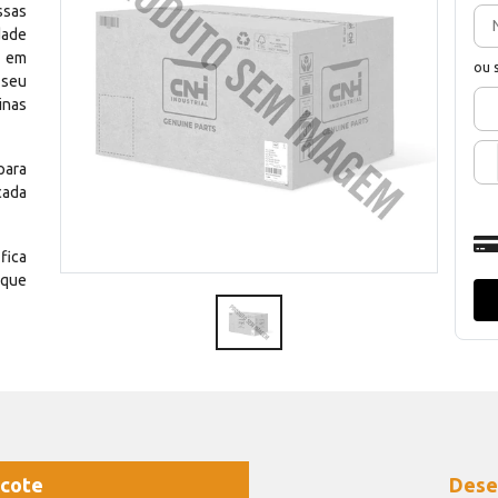
ssas
dade
e em
ou 
 seu
inas
para
cada
fica
 que
cote
Dese