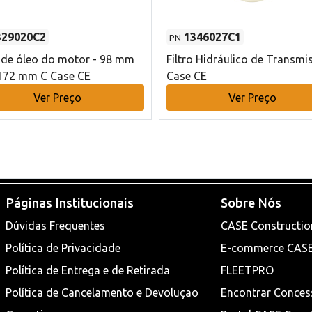
329020C2
1346027C1
PN
o de óleo do motor - 98 mm
Filtro Hidráulico de Transmi
172 mm C Case CE
Case CE
Ver Preço
Ver Preço
Páginas Institucionais
Sobre Nós
Dúvidas Frequentes
CASE Constructio
Política de Privacidade
E-commerce CAS
Política de Entrega e de Retirada
FLEETPRO
Política de Cancelamento e Devoluçao
Encontrar Conces