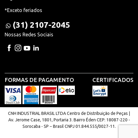
*Exceto feriados
(31) 2107-2045
Nossas Redes Sociais
FORMAS DE PAGAMENTO
CERTIFICADOS
CNH INDUSTRIAL BRASIL LTDA Centro de Distribuição de Peças |
Av. Jerome Case, 1801, Portaria 3. Bairro Éden CEP: 18087-220 -
Sorocaba - SP − Brasil CNPJ 01.844.555/0027-11.