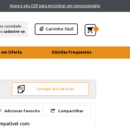
Insira o seu CEP para encontrar um concessionário
mo convidado
Carrinho Fácil
ou
cadastre-se
s em Oferta
Dúvidas Frequentes
Carregar lista de Excel
Adicionar Favorito
Compartilhar
mpativel com: