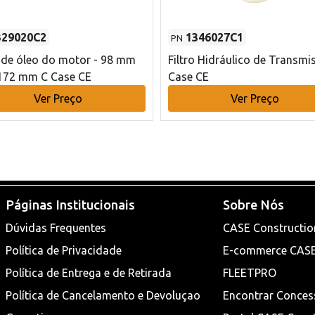
329020C2
1346027C1
PN
o de óleo do motor - 98 mm
Filtro Hidráulico de Transmi
172 mm C Case CE
Case CE
Ver Preço
Ver Preço
Páginas Institucionais
Sobre Nós
Dúvidas Frequentes
CASE Constructio
Política de Privacidade
E-commerce CAS
Política de Entrega e de Retirada
FLEETPRO
Política de Cancelamento e Devoluçao
Encontrar Conces