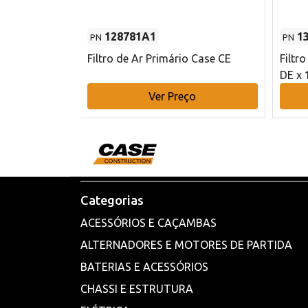
128781A1
1
PN
PN
l - 80 mm DE
Filtro de Ar Primário Case CE
Filtr
DE x 
o
Ver Preço
Categorias
ACESSÓRIOS E CAÇAMBAS
ALTERNADORES E MOTORES DE PARTIDA
BATERIAS E ACESSÓRIOS
CHASSI E ESTRUTURA