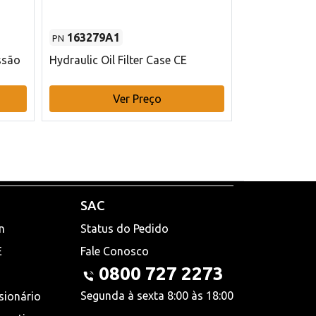
163279A1
48145970
PN
PN
ssão
Hydraulic Oil Filter Case CE
Filtro de com
x 75 mm L Ca
Ver Preço
V
SAC
n
Status do Pedido
E
Fale Conosco
0800 727 2273
Segunda à sexta 8:00 às 18:00
sionário