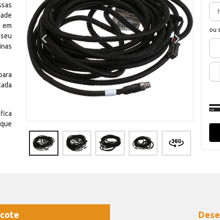
ssas
dade
e em
ou 
 seu
inas
para
cada
fica
 que
cote
Dese