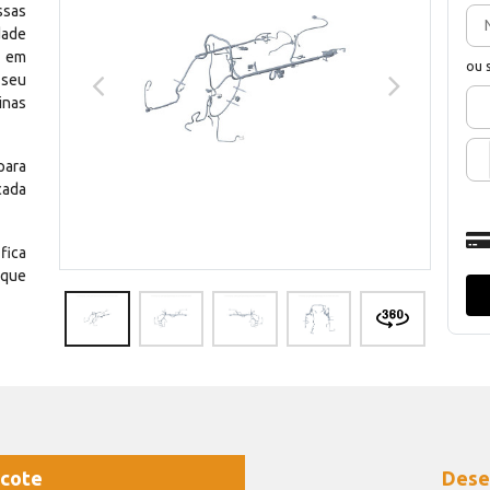
ssas
dade
e em
ou 
 seu
inas
para
cada
fica
 que
cote
Dese