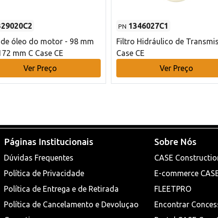
329020C2
1346027C1
PN
o de óleo do motor - 98 mm
Filtro Hidráulico de Transmi
172 mm C Case CE
Case CE
Ver Preço
Ver Preço
Páginas Institucionais
Sobre Nós
Dúvidas Frequentes
CASE Constructio
Política de Privacidade
E-commerce CAS
Política de Entrega e de Retirada
FLEETPRO
Política de Cancelamento e Devoluçao
Encontrar Conces