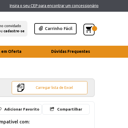
Insira o seu CEP para encontrar um concessionário
mo convidado
Carrinho Fácil
ou
cadastre-se
s em Oferta
Dúvidas Frequentes
Carregar lista de Excel
Adicionar Favorito
Compartilhar
mpativel com: