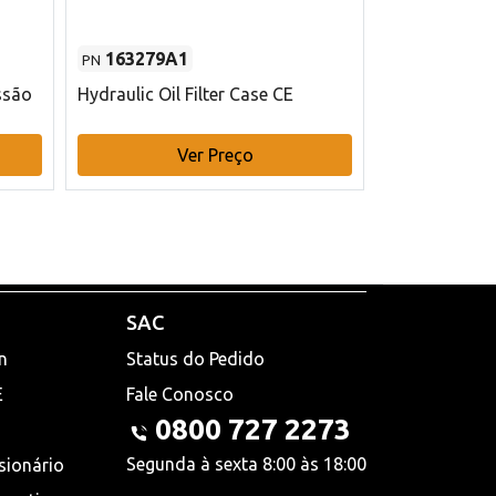
163279A1
48145970
PN
PN
ssão
Hydraulic Oil Filter Case CE
Filtro de com
x 75 mm L Ca
Ver Preço
V
SAC
n
Status do Pedido
E
Fale Conosco
0800 727 2273
Segunda à sexta 8:00 às 18:00
sionário