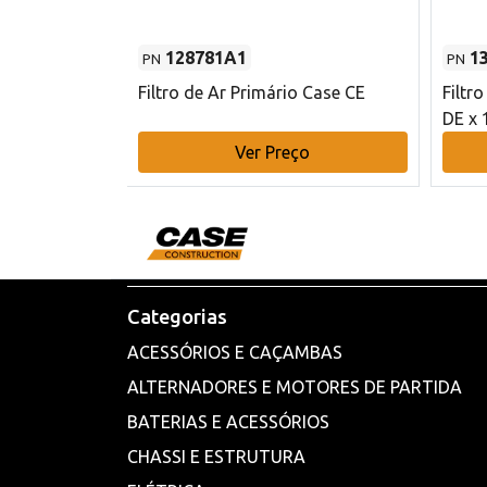
128781A1
1
PN
PN
l - 80 mm DE
Filtro de Ar Primário Case CE
Filtr
DE x 
o
Ver Preço
Categorias
ACESSÓRIOS E CAÇAMBAS
ALTERNADORES E MOTORES DE PARTIDA
BATERIAS E ACESSÓRIOS
CHASSI E ESTRUTURA