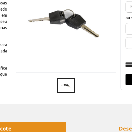
ssas
dade
e em
ou 
 seu
inas
para
cada
fica
 que
cote
Dese