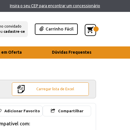
Insira o seu CEP para encontrar um concessionário
mo convidado
Carrinho Fácil
ou
cadastre-se
s em Oferta
Dúvidas Frequentes
Carregar lista de Excel
Adicionar Favorito
Compartilhar
mpativel com: