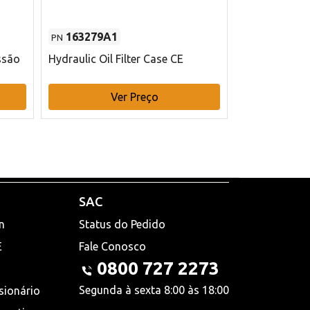
163279A1
48145970
PN
PN
ssão
Hydraulic Oil Filter Case CE
Filtro de com
x 75 mm L Ca
Ver Preço
V
SAC
n
Status do Pedido
E
Fale Conosco
0800 727 2273
Segunda à sexta 8:00 às 18:00
sionário