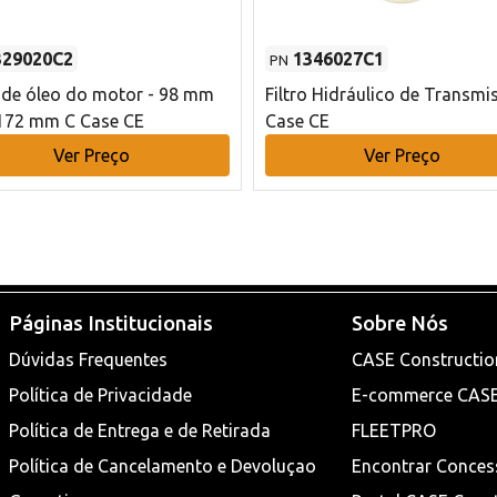
329020C2
1346027C1
PN
o de óleo do motor - 98 mm
Filtro Hidráulico de Transmi
172 mm C Case CE
Case CE
Ver Preço
Ver Preço
Páginas Institucionais
Sobre Nós
Dúvidas Frequentes
CASE Constructio
Política de Privacidade
E-commerce CAS
Política de Entrega e de Retirada
FLEETPRO
Política de Cancelamento e Devoluçao
Encontrar Conces