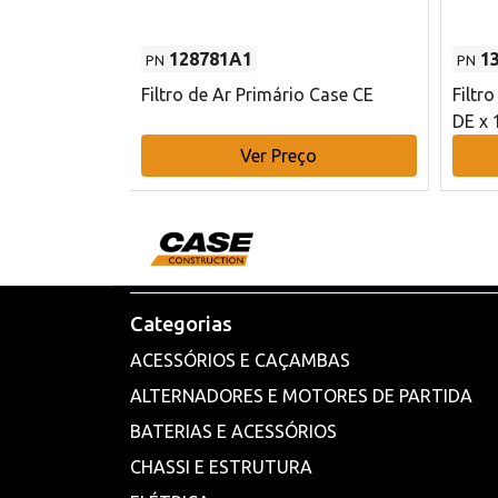
128781A1
1
PN
PN
l - 80 mm DE
Filtro de Ar Primário Case CE
Filtr
DE x 
o
Ver Preço
Categorias
ACESSÓRIOS E CAÇAMBAS
ALTERNADORES E MOTORES DE PARTIDA
BATERIAS E ACESSÓRIOS
CHASSI E ESTRUTURA