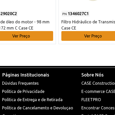
329020C2
1346027C1
PN
o de óleo do motor - 98 mm
Filtro Hidráulico de Transmi
172 mm C Case CE
Case CE
Ver Preço
Ver Preço
Páginas Institucionais
Sobre Nós
Dúvidas Frequentes
CASE Constructio
Política de Privacidade
E-commerce CAS
Política de Entrega e de Retirada
FLEETPRO
Política de Cancelamento e Devoluçao
Encontrar Conces