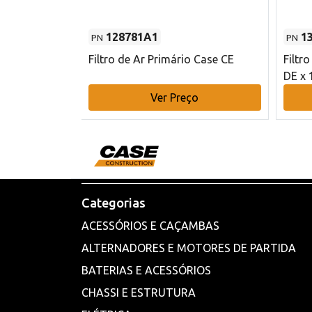
128781A1
1
PN
PN
l - 80 mm DE
Filtro de Ar Primário Case CE
Filtr
DE x 
o
Ver Preço
Categorias
ACESSÓRIOS E CAÇAMBAS
ALTERNADORES E MOTORES DE PARTIDA
BATERIAS E ACESSÓRIOS
CHASSI E ESTRUTURA