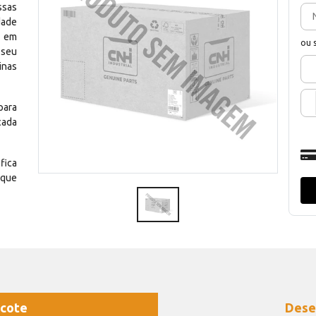
ssas
dade
e em
ou 
 seu
inas
para
cada
fica
 que
cote
Dese