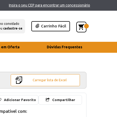
Insira o seu CEP para encontrar um concessionário
mo convidado
Carrinho Fácil
ou
cadastre-se
s em Oferta
Dúvidas Frequentes
Carregar lista de Excel
Adicionar Favorito
Compartilhar
mpativel com: