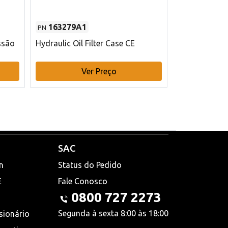
163279A1
48145970
PN
PN
ssão
Hydraulic Oil Filter Case CE
Filtro de com
x 75 mm L Ca
Ver Preço
V
SAC
n
Status do Pedido
E
Fale Conosco
0800 727 2273
Segunda à sexta 8:00 às 18:00
sionário