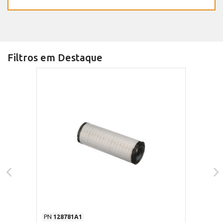
Filtros em Destaque
PN
128781A1