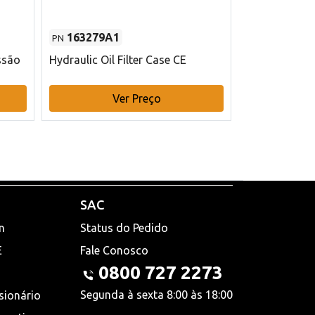
163279A1
48145970
PN
PN
ssão
Hydraulic Oil Filter Case CE
Filtro de com
x 75 mm L Ca
Ver Preço
V
SAC
n
Status do Pedido
E
Fale Conosco
0800 727 2273
Segunda à sexta 8:00 às 18:00
sionário