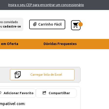
Insira o seu CEP para encontrar um concessionário
mo convidado
Carrinho Fácil
ou
cadastre-se
s em Oferta
Dúvidas Frequentes
Carregar lista de Excel
Adicionar Favorito
Compartilhar
mpativel com: