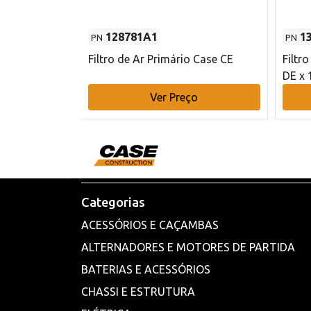
128781A1
1
PN
PN
l - 80 mm DE
Filtro de Ar Primário Case CE
Filtr
DE x 
o
Ver Preço
Categorias
ACESSÓRIOS E CAÇAMBAS
ALTERNADORES E MOTORES DE PARTIDA
BATERIAS E ACESSÓRIOS
CHASSI E ESTRUTURA