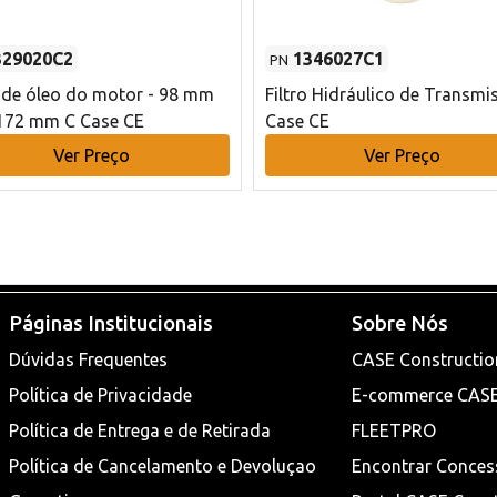
329020C2
1346027C1
PN
o de óleo do motor - 98 mm
Filtro Hidráulico de Transmi
172 mm C Case CE
Case CE
Ver Preço
Ver Preço
Páginas Institucionais
Sobre Nós
Dúvidas Frequentes
CASE Constructio
Política de Privacidade
E-commerce CAS
Política de Entrega e de Retirada
FLEETPRO
Política de Cancelamento e Devoluçao
Encontrar Conces