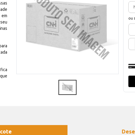
ssas
dade
e em
ou 
 seu
inas
para
cada
fica
 que
cote
Dese