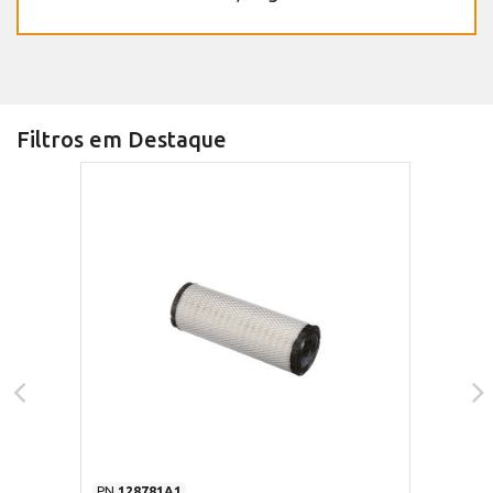
Filtros em Destaque
PN
128781A1