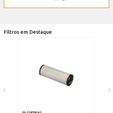
Filtros em Destaque
PN
128781A1