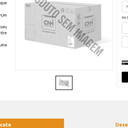
 que
eças
ou 
 seu
ntre
uina
cote
Dese