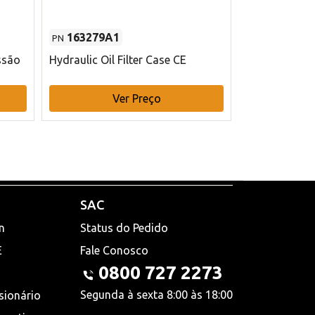
163279A1
48145970
PN
PN
ssão
Hydraulic Oil Filter Case CE
Filtro de com
x 75 mm L Ca
Ver Preço
V
SAC
n
Status do Pedido
E
Fale Conosco
0800 727 2273
Segunda à sexta 8:00 às 18:00
sionário