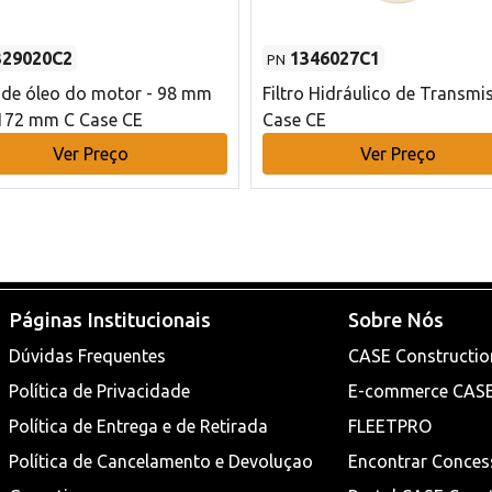
329020C2
1346027C1
PN
o de óleo do motor - 98 mm
Filtro Hidráulico de Transmi
172 mm C Case CE
Case CE
Ver Preço
Ver Preço
Páginas Institucionais
Sobre Nós
Dúvidas Frequentes
CASE Constructio
Política de Privacidade
E-commerce CAS
Política de Entrega e de Retirada
FLEETPRO
Política de Cancelamento e Devoluçao
Encontrar Conces