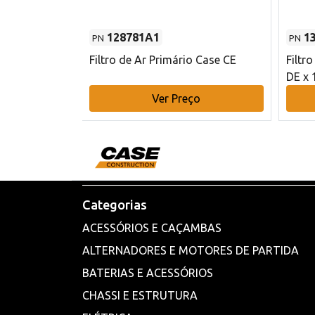
128781A1
1
PN
PN
l - 80 mm DE
Filtro de Ar Primário Case CE
Filtr
DE x 
o
Ver Preço
Categorias
ACESSÓRIOS E CAÇAMBAS
ALTERNADORES E MOTORES DE PARTIDA
BATERIAS E ACESSÓRIOS
CHASSI E ESTRUTURA