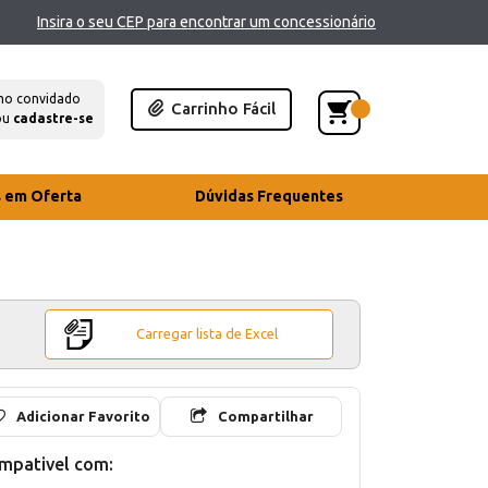
Insira o seu CEP para encontrar um concessionário
mo convidado
Carrinho Fácil
ou
cadastre-se
s em Oferta
Dúvidas Frequentes
Carregar lista de Excel
Adicionar Favorito
Compartilhar
mpativel com: