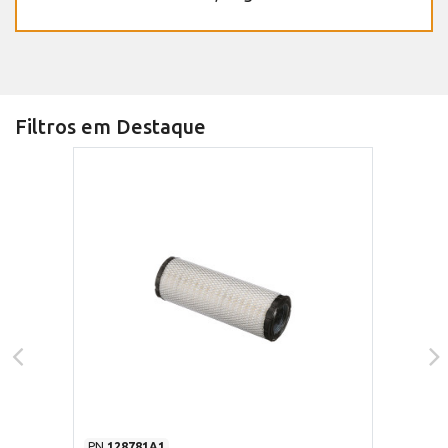
Filtros em Destaque
PN
128781A1