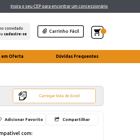
Insira o seu CEP para encontrar um concessionário
mo convidado
Carrinho Fácil
ou
cadastre-se
s em Oferta
Dúvidas Frequentes
Carregar lista de Excel
Adicionar Favorito
Compartilhar
mpativel com: