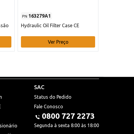
163279A1
48145970
PN
PN
ssão
Hydraulic Oil Filter Case CE
Filtro de com
x 75 mm L Ca
Ver Preço
V
SAC
n
Status do Pedido
E
Fale Conosco
0800 727 2273
Segunda à sexta 8:00 às 18:00
sionário