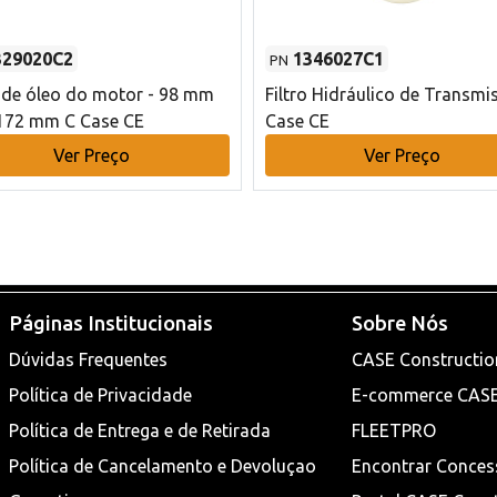
329020C2
1346027C1
PN
o de óleo do motor - 98 mm
Filtro Hidráulico de Transmi
172 mm C Case CE
Case CE
Ver Preço
Ver Preço
Páginas Institucionais
Sobre Nós
Dúvidas Frequentes
CASE Constructio
Política de Privacidade
E-commerce CAS
Política de Entrega e de Retirada
FLEETPRO
Política de Cancelamento e Devoluçao
Encontrar Conces