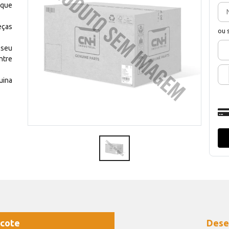
 que
eças
ou 
 seu
ntre
uina
cote
Dese