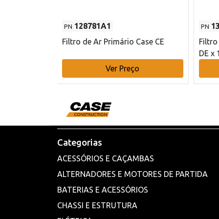
128781A1
1
PN
PN
l - 80 mm DE
Filtro de Ar Primário Case CE
Filtr
DE x 
o
Ver Preço
Categorias
ACESSÓRIOS E CAÇAMBAS
ALTERNADORES E MOTORES DE PARTIDA
BATERIAS E ACESSÓRIOS
CHASSI E ESTRUTURA