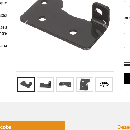
 que
eças
ou 
 seu
ntre
uina
cote
Dese