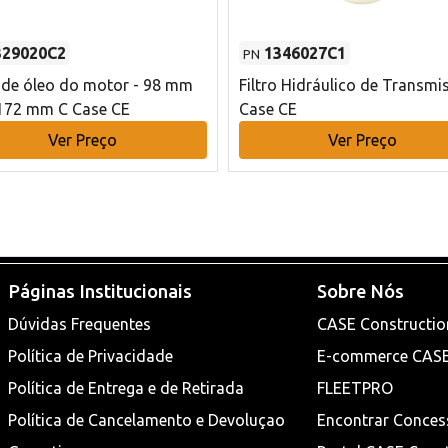
329020C2
1346027C1
PN
o de óleo do motor - 98 mm
Filtro Hidráulico de Transmi
172 mm C Case CE
Case CE
Ver Preço
Ver Preço
Páginas Institucionais
Sobre Nós
Dúvidas Frequentes
CASE Constructio
Política de Privacidade
E-commerce CAS
Política de Entrega e de Retirada
FLEETPRO
Política de Cancelamento e Devoluçao
Encontrar Conces