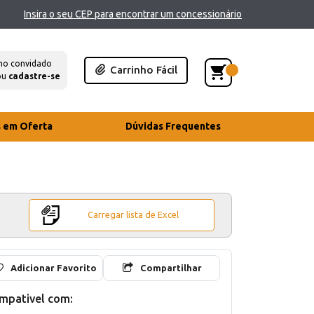
Insira o seu CEP para encontrar um concessionário
mo convidado
Carrinho Fácil
ou
cadastre-se
s em Oferta
Dúvidas Frequentes
Carregar lista de Excel
Adicionar Favorito
Compartilhar
mpativel com: