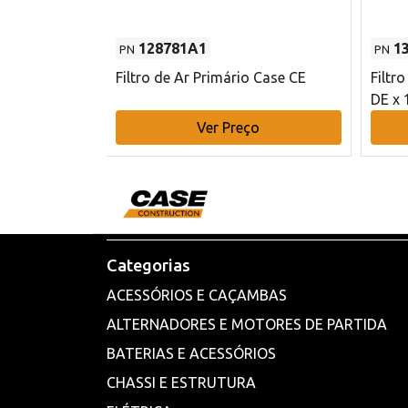
128781A1
1
PN
PN
l - 80 mm DE
Filtro de Ar Primário Case CE
Filtr
DE x 
o
Ver Preço
Categorias
ACESSÓRIOS E CAÇAMBAS
ALTERNADORES E MOTORES DE PARTIDA
BATERIAS E ACESSÓRIOS
CHASSI E ESTRUTURA