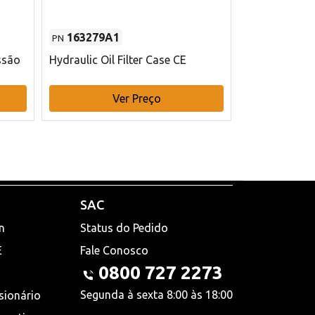
163279A1
48145970
PN
PN
ssão
Hydraulic Oil Filter Case CE
Filtro de com
x 75 mm L Ca
Ver Preço
V
SAC
n
Status do Pedido
E
Fale Conosco
0800 727 2273
Segunda à sexta 8:00 às 18:00
sionário