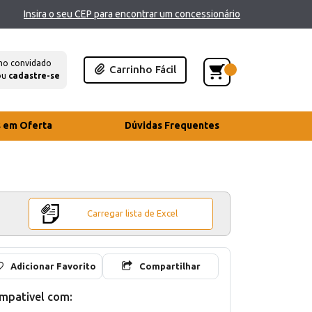
Insira o seu CEP para encontrar um concessionário
mo convidado
Carrinho Fácil
ou
cadastre-se
s em Oferta
Dúvidas Frequentes
Carregar lista de Excel
Adicionar Favorito
Compartilhar
mpativel com: