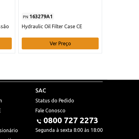
163279A1
48145970
PN
PN
ssão
Hydraulic Oil Filter Case CE
Filtro de com
x 75 mm L Ca
Ver Preço
V
SAC
n
Status do Pedido
E
Fale Conosco
0800 727 2273
Segunda à sexta 8:00 às 18:00
sionário