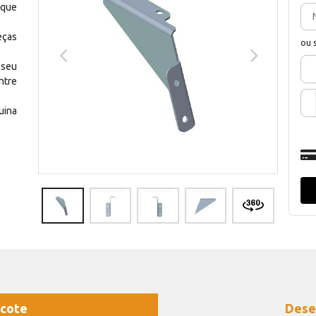
 que
eças
ou 
 seu
ntre
uina
cote
Dese