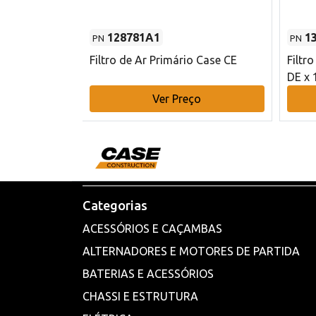
128781A1
1
PN
PN
l - 80 mm DE
Filtro de Ar Primário Case CE
Filtr
DE x 
o
Ver Preço
Categorias
ACESSÓRIOS E CAÇAMBAS
ALTERNADORES E MOTORES DE PARTIDA
BATERIAS E ACESSÓRIOS
CHASSI E ESTRUTURA