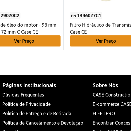
329020C2
1346027C1
PN
o de óleo do motor - 98 mm
Filtro Hidráulico de Transmi
172 mm C Case CE
Case CE
Ver Preço
Ver Preço
Páginas Institucionais
Sobre Nós
Dúvidas Frequentes
CASE Constructio
Política de Privacidade
E-commerce CAS
Política de Entrega e de Retirada
FLEETPRO
Política de Cancelamento e Devoluçao
Encontrar Conces